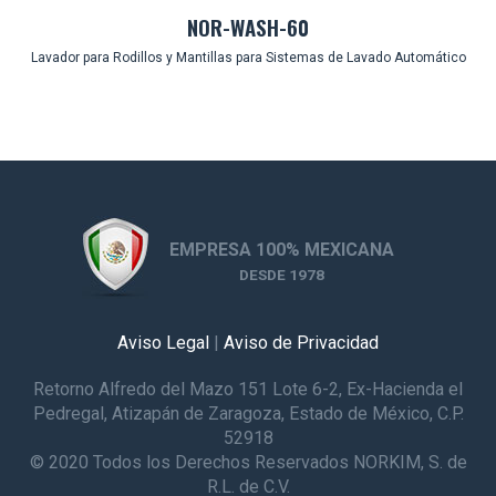
NOR-WASH-60
Lavador para Rodillos y Mantillas para Sistemas de Lavado Automático
EMPRESA 100% MEXICANA
DESDE 1978
Aviso Legal
|
Aviso de Privacidad
Retorno Alfredo del Mazo 151 Lote 6-2, Ex-Hacienda el
Pedregal, Atizapán de Zaragoza, Estado de México, C.P.
52918
© 2020 Todos los Derechos Reservados NORKIM, S. de
R.L. de C.V.